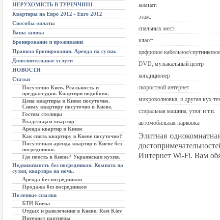
НЕРУХОМІСТЬ В ТУРЕЧЧИНІ
комнат:
Квартиры на Евро 2012 - Euro 2012
этаж:
Способы оплаты
спальных мест:
Ваша заявка
класс:
Бронирование и проживание
Правила бронирования. Аренда на сутки.
цифровое кабельное/спутниково
Дополнительные услуги
DVD, музыкальный центр
НОВОСТИ
кондиционер
Статьи
скоростной интернет
Посуточно Киев. Реальность и
предрассудки. Квартири подобово.
микроволновка, и другая кух.те
Цена квартиры в Киеве посуточно.
Сниму квартиру посуточно в Киеве.
стиральная машина, утюг и т.п.
Гостям столицы
Владельцам квартир
автомобильная парковка
Аренда квартир в Киеве
Элитная однокомнатная
Как снять квартиру в Киеве посуточно?
Посуточная аренда квартир в Киеве без
достопримечательносте
посредников.
Интернет Wi-Fi. Вам об
Где поесть в Киеве? Украинская кухня.
Недвижимость без посредников. Комната на
сутки, квартира на ночь.
Аренда без посредников
Продажа без посредников
Полезные ссылки
БТИ Киева
Отдых и развлечения в Киеве. Rest Kiev
Интернет партнеры