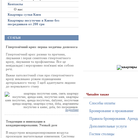
Контакты
О нас
Квартира сутки Киев
Квартиры посуточно в Киеве без
посредников от 200 грн
СТАТЬИ
Гіпертонічний криз: перша медична допомога
Гіпертонічний криз: ризики та причини,
лікування і перші симптоми гіпертонічного
кризу, лікування та профілактика. Все це
невідкладні і нерозривно пов'язані між собою
речі.
Важке патологічний стан при гіпертонічного
кризу викликано різким підвищенням
артеріального тиску. І щоб адаптувати людини
до нормального стану
Читайте также
Способы оплаты
подробнее
Бронирование и проживание
Правила бронирования. Аренда
Тенденции и инновации в
кондиционировании. Умный дом
Дополнительные услуги
В индустрии кондиционирования воздуха
Гостям столицы
произошли значительные изменения. Системы