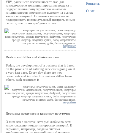
VRV, ранее использовавшиеся только для
Контакты
коммерческого кондиционирования воздуха и
подкрепленные популярностью канальных
О нас
кондиционеров, постепенно выходят на рынок
жилых помещений. Появилась возможность
поддерживать индивидуальный контроль зоны в
своих домах, и им требуется только
подробнее
Restaurant tables and chairs near me
Today, the development of a business that is based
on the provision of catering services is going on at
a very fast pace. Every day there are new
restaurants and in order to somehow differ from
others, each restaurant is
подробнее
Доставка продуктов в квартиру посуточно
О пиве как о напитке, который любим во всем
мире, сложено немало интересных историй. В
Германии, например, создана система
трубопроводов, по которой пенный напиток