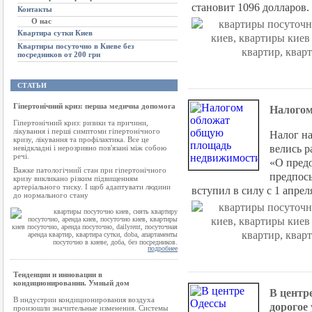
становит 1096 долларов.
Контакты
О нас
Квартира сутки Киев
Квартиры посуточно в Киеве без
посредников от 200 грн
СТАТЬИ
Гіпертонічний криз: перша медична допомога
Налогом
Гіпертонічний криз: ризики та причини,
лікування і перші симптоми гіпертонічного
Налог на
кризу, лікування та профілактика. Все це
велись р
невідкладні і нерозривно пов'язані між собою
речі.
«О пред
Важке патологічний стан при гіпертонічного
предпосы
кризу викликано різким підвищенням
артеріального тиску. І щоб адаптувати людини
вступил в силу с 1 апрел
до нормального стану
подробнее
Тенденции и инновации в
кондиционировании. Умный дом
В центр
В индустрии кондиционирования воздуха
дорогое
произошли значительные изменения. Системы