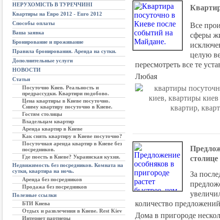
НЕРУХОМІСТЬ В ТУРЕЧЧИНІ
Квартир
Квартиры на Евро 2012 - Euro 2012
Способы оплаты
Все прои
Ваша заявка
сферы жи
Бронирование и проживание
исключен
Правила бронирования. Аренда на сутки.
целую в
Дополнительные услуги
пересмотреть все те уст
НОВОСТИ
Любая
Статьи
Посуточно Киев. Реальность и
предрассудки. Квартири подобово.
Цена квартиры в Киеве посуточно.
Сниму квартиру посуточно в Киеве.
Гостям столицы
Владельцам квартир
Аренда квартир в Киеве
Как снять квартиру в Киеве посуточно?
Посуточная аренда квартир в Киеве без
Предлож
посредников.
Где поесть в Киеве? Украинская кухня.
столице
Недвижимость без посредников. Комната на
сутки, квартира на ночь.
За после
Аренда без посредников
предлож
Продажа без посредников
увеличи
Полезные ссылки
количество предложений
БТИ Киева
Отдых и развлечения в Киеве. Rest Kiev
Дома в пригороде нескол
Интернет партнеры