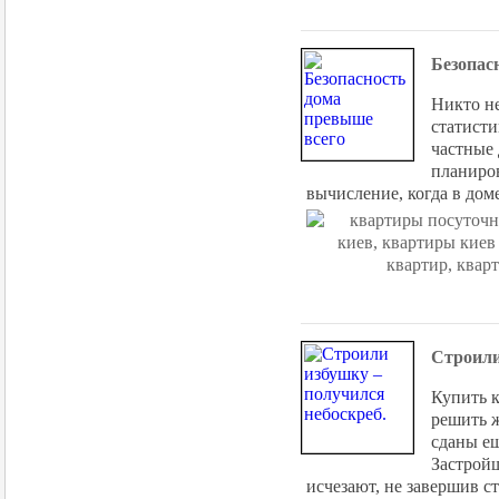
Безопас
Никто не
статисти
частные 
планиров
вычисление, когда в доме
Строили
Купить к
решить 
сданы ещ
Застройщ
исчезают, не завершив с