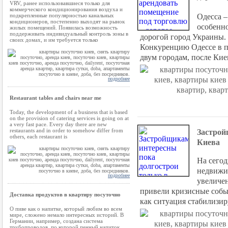
VRV, ранее использовавшиеся только для
коммерческого кондиционирования воздуха и
Одесса –
подкрепленные популярностью канальных
кондиционеров, постепенно выходят на рынок
особенно
жилых помещений. Появилась возможность
поддерживать индивидуальный контроль зоны в
дорогой город Украины.
своих домах, и им требуется только
Конкуренцию Одессе в п
двум городам, после Кие
подробнее
Restaurant tables and chairs near me
Today, the development of a business that is based
on the provision of catering services is going on at
a very fast pace. Every day there are new
restaurants and in order to somehow differ from
Застрой
others, each restaurant is
Киева
На сегод
недвижи
подробнее
увеличен
привели кризисные событ
Доставка продуктов в квартиру посуточно
как ситуация стабилизир
О пиве как о напитке, который любим во всем
мире, сложено немало интересных историй. В
Германии, например, создана система
трубопроводов, по которой пенный напиток