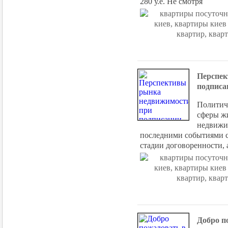
280 у.е. Не смотря
Перспек
подписа
Политиче
сферы жи
недвижим
последними событиями с
стадии договоренности, 
Добро п