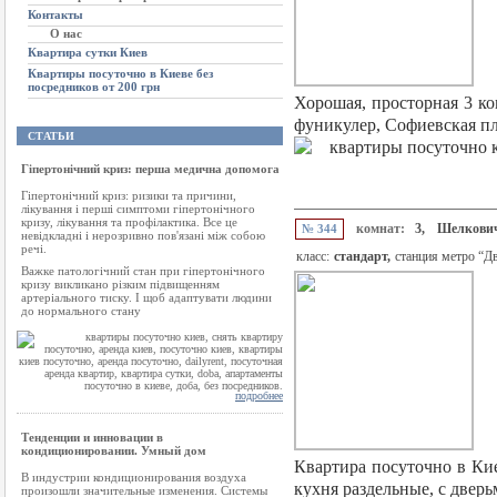
Контакты
О нас
Квартира сутки Киев
Квартиры посуточно в Киеве без
посредников от 200 грн
Хорошая, просторная 3 ко
фуникулер, Софиевская пло
СТАТЬИ
Гіпертонічний криз: перша медична допомога
Гіпертонічний криз: ризики та причини,
лікування і перші симптоми гіпертонічного
кризу, лікування та профілактика. Все це
комнат:
3,
Шелкович
№ 344
невідкладні і нерозривно пов'язані між собою
речі.
класс:
стандарт,
станция метро “Д
Важке патологічний стан при гіпертонічного
кризу викликано різким підвищенням
артеріального тиску. І щоб адаптувати людини
до нормального стану
подробнее
Тенденции и инновации в
кондиционировании. Умный дом
Квартира посуточно в Кие
В индустрии кондиционирования воздуха
кухня раздельные, с дверь
произошли значительные изменения. Системы