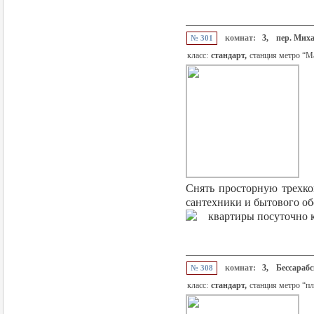
комнат:
3,
пер. Мих
№ 301
класс:
стандарт,
станция метро “М
Снять просторную трехко
сантехники и бытового обо
комнат:
3,
Бессарабс
№ 308
класс:
стандарт,
станция метро “п