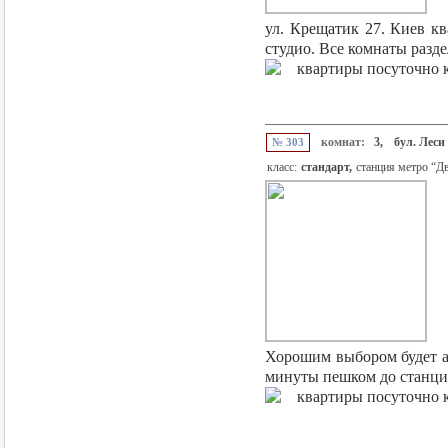
ул. Крещатик 27. Киев к
студио. Все комнаты разде
комнат:
3,
бул. Леси
№ 303
класс:
стандарт,
станция метро “Д
Хорошим выбором будет ар
минуты пешком до станции