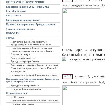
НЕРУХОМІСТЬ В ТУРЕЧЧИНІ
класс:
стандарт,
станция метро “П
Квартиры на Евро 2012 - Euro 2012
Способы оплаты
Ваша заявка
Бронирование и проживание
Правила бронирования. Аренда на сутки.
Дополнительные услуги
НОВОСТИ
Статьи
Посуточно Киев. Реальность и
предрассудки. Квартири подобово.
Цена квартиры в Киеве посуточно.
Снять квартиру на сутки 
Сниму квартиру посуточно в Киеве.
бесценный вид на захват
Гостям столицы
Владельцам квартир
Аренда квартир в Киеве
Как снять квартиру в Киеве посуточно?
Посуточная аренда квартир в Киеве без
посредников.
Где поесть в Киеве? Украинская кухня.
комнат:
3,
Десятинна
№ 317
Недвижимость без посредников. Комната на
сутки, квартира на ночь.
класс:
бизнес,
станция метро “Май
Аренда без посредников
Продажа без посредников
Полезные ссылки
БТИ Киева
Отдых и развлечения в Киеве. Rest Kiev
Интернет партнеры