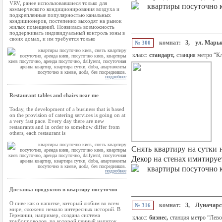
VRV, ранее использовавшиеся только для
коммерческого кондиционирования воздуха и
подкрепленные популярностью канальных
кондиционеров, постепенно выходят на рынок
жилых помещений. Появилась возможность
поддерживать индивидуальный контроль зоны в
своих домах, и им требуется только
комнат:
3,
ул. Марь
№ 300
класс:
стандарт,
станция метро “К
подробнее
Restaurant tables and chairs near me
Today, the development of a business that is based
on the provision of catering services is going on at
a very fast pace. Every day there are new
restaurants and in order to somehow differ from
others, each restaurant is
Снять квартиру на сутки 
Декор на стенах имитируе
подробнее
Доставка продуктов в квартиру посуточно
О пиве как о напитке, который любим во всем
комнат:
3,
Луначарс
№ 316
мире, сложено немало интересных историй. В
Германии, например, создана система
класс:
бизнес,
станция метро “Лев
трубопроводов, по которой пенный напиток