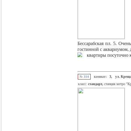
Бессарабская пл. 5. Оче
гостинной с аквариумом, д
комнат:
3,
ул. Крещ
№ 314
класс:
стандарт,
станция метро “К