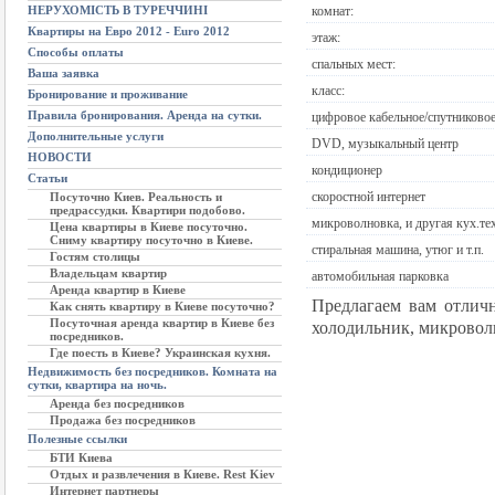
НЕРУХОМІСТЬ В ТУРЕЧЧИНІ
комнат:
Квартиры на Евро 2012 - Euro 2012
этаж:
Способы оплаты
спальных мест:
Ваша заявка
класс:
Бронирование и проживание
Правила бронирования. Аренда на сутки.
цифровое кабельное/спутниково
Дополнительные услуги
DVD, музыкальный центр
НОВОСТИ
кондиционер
Статьи
скоростной интернет
Посуточно Киев. Реальность и
предрассудки. Квартири подобово.
микроволновка, и другая кух.те
Цена квартиры в Киеве посуточно.
Сниму квартиру посуточно в Киеве.
стиральная машина, утюг и т.п.
Гостям столицы
Владельцам квартир
автомобильная парковка
Аренда квартир в Киеве
Предлагаем вам отличн
Как снять квартиру в Киеве посуточно?
Посуточная аренда квартир в Киеве без
холодильник, микроволн
посредников.
Где поесть в Киеве? Украинская кухня.
Недвижимость без посредников. Комната на
сутки, квартира на ночь.
Аренда без посредников
Продажа без посредников
Полезные ссылки
БТИ Киева
Отдых и развлечения в Киеве. Rest Kiev
Интернет партнеры