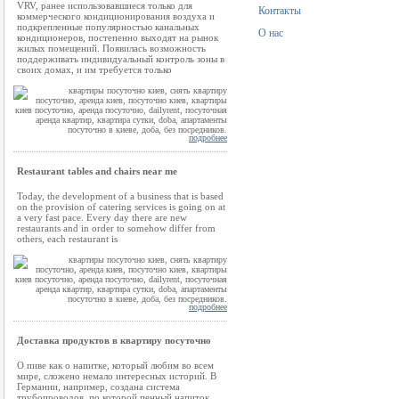
VRV, ранее использовавшиеся только для
Контакты
коммерческого кондиционирования воздуха и
подкрепленные популярностью канальных
О нас
кондиционеров, постепенно выходят на рынок
жилых помещений. Появилась возможность
поддерживать индивидуальный контроль зоны в
своих домах, и им требуется только
подробнее
Restaurant tables and chairs near me
Today, the development of a business that is based
on the provision of catering services is going on at
a very fast pace. Every day there are new
restaurants and in order to somehow differ from
others, each restaurant is
подробнее
Доставка продуктов в квартиру посуточно
О пиве как о напитке, который любим во всем
мире, сложено немало интересных историй. В
Германии, например, создана система
трубопроводов, по которой пенный напиток