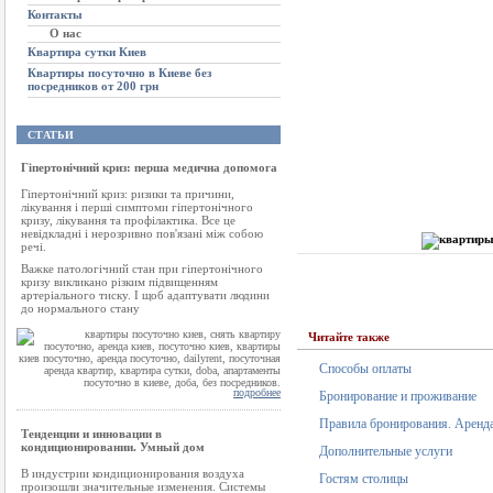
Контакты
О нас
Квартира сутки Киев
Квартиры посуточно в Киеве без
посредников от 200 грн
СТАТЬИ
Гіпертонічний криз: перша медична допомога
Гіпертонічний криз: ризики та причини,
лікування і перші симптоми гіпертонічного
кризу, лікування та профілактика. Все це
невідкладні і нерозривно пов'язані між собою
речі.
Важке патологічний стан при гіпертонічного
кризу викликано різким підвищенням
артеріального тиску. І щоб адаптувати людини
до нормального стану
Читайте также
Способы оплаты
подробнее
Бронирование и проживание
Правила бронирования. Аренда
Тенденции и инновации в
кондиционировании. Умный дом
Дополнительные услуги
В индустрии кондиционирования воздуха
Гостям столицы
произошли значительные изменения. Системы