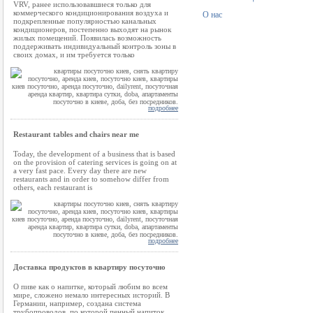
VRV, ранее использовавшиеся только для
коммерческого кондиционирования воздуха и
О нас
подкрепленные популярностью канальных
кондиционеров, постепенно выходят на рынок
жилых помещений. Появилась возможность
поддерживать индивидуальный контроль зоны в
своих домах, и им требуется только
подробнее
Restaurant tables and chairs near me
Today, the development of a business that is based
on the provision of catering services is going on at
a very fast pace. Every day there are new
restaurants and in order to somehow differ from
others, each restaurant is
подробнее
Доставка продуктов в квартиру посуточно
О пиве как о напитке, который любим во всем
мире, сложено немало интересных историй. В
Германии, например, создана система
трубопроводов, по которой пенный напиток