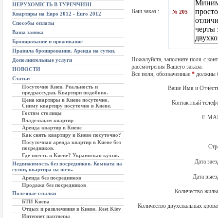
НЕРУХОМІСТЬ В ТУРЕЧЧИНІ
Ваш заказ :
№ 205
Квартиры на Евро 2012 - Euro 2012
Способы оплаты
Ваша заявка
Бронирование и проживание
Правила бронирования. Аренда на сутки.
Пожалуйста, заполните поля с кон
Дополнительные услуги
рассмотрения Вашего заказа.
НОВОСТИ
Все поля, обозначенные
*
должны б
Статьи
Посуточно Киев. Реальность и
Ваше Имя и Отчест
предрассудки. Квартири подобово.
Цена квартиры в Киеве посуточно.
Контактный теле
Сниму квартиру посуточно в Киеве.
Гостям столицы
E-MA
Владельцам квартир
Аренда квартир в Киеве
Как снять квартиру в Киеве посуточно?
Посуточная аренда квартир в Киеве без
Стр
посредников.
Где поесть в Киеве? Украинская кухня.
Дата зае
Недвижимость без посредников. Комната на
сутки, квартира на ночь.
Дата вые
Аренда без посредников
Продажа без посредников
Количество жильц
Полезные ссылки
БТИ Киева
Количество двухспальных кроват
Отдых и развлечения в Киеве. Rest Kiev
Интернет партнеры