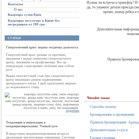
Нужна ли встреча и трансфер? И 
Контакты
да, то укажите детали приезда (м
О нас
время, номер рейса и т.
Квартира сутки Киев
Квартиры посуточно в Киеве без
посредников от 200 грн
Дополнительная информац
пожелан
СТАТЬИ
Гіпертонічний криз: перша медична допомога
Гіпертонічний криз: ризики та причини,
лікування і перші симптоми гіпертонічного
Правила бронирован
кризу, лікування та профілактика. Все це
невідкладні і нерозривно пов'язані між собою
речі.
Важке патологічний стан при гіпертонічного
кризу викликано різким підвищенням
артеріального тиску. І щоб адаптувати людини
до нормального стану
Читайте также
Способы оплаты
подробнее
Бронирование и проживание
Правила бронирования. Аренда
Тенденции и инновации в
кондиционировании. Умный дом
Дополнительные услуги
В индустрии кондиционирования воздуха
произошли значительные изменения. Системы
Гостям столицы